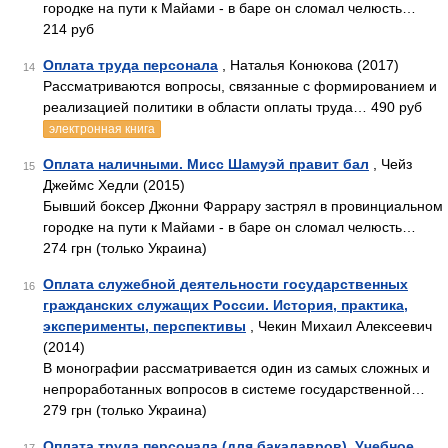
городке на пути к Майами - в баре он сломал челюсть…
214 руб
Оплата труда персонала
, Наталья Конюкова (2017)
14
Рассматриваются вопросы, связанные с формированием и
реализацией политики в области оплаты труда… 490 руб
электронная книга
Оплата наличными. Мисс Шамуэй правит бал
, Чейз
15
Джеймс Хедли (2015)
Бывший боксер Джонни Фаррару застрял в провинциальном
городке на пути к Майами - в баре он сломал челюсть…
274 грн (только Украина)
Оплата служебной деятельности государственных
16
гражданских служащих России. История, практика,
эксперименты, перспективы
, Чекин Михаил Алексеевич
(2014)
В монографии рассматривается один из самых сложных и
непроработанных вопросов в системе государственной…
279 грн (только Украина)
Оплата труда персонала (для бакалавров). Учебное